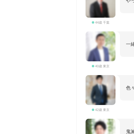
や
44歳 千葉
一
40歳 東京
色
42歳 東京
鬼