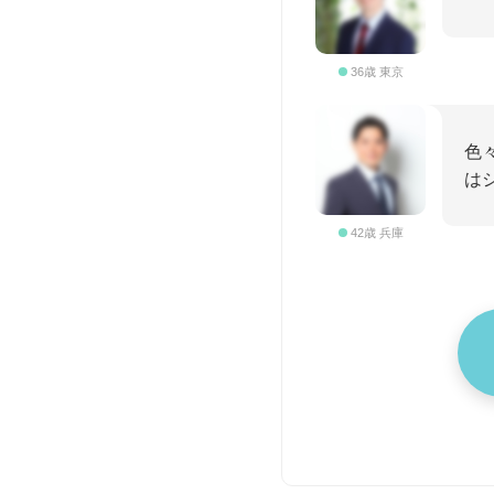
36歳 東京
色
は
42歳 兵庫