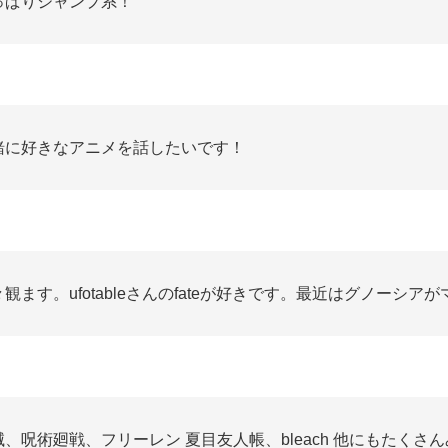
っぱりジャンプ系！
緒に好きなアニメを話したいです！
々観ます。ufotableさんのfateが好きです。最近はグノーシア
滅、呪術廻戦、フリーレン 夏目友人帳、bleach 他にもたくさ