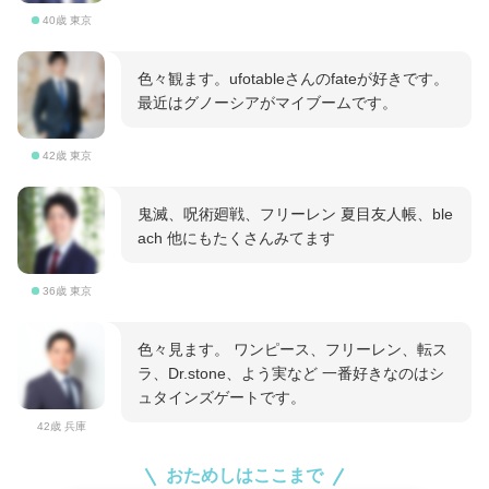
40歳 東京
色々観ます。ufotableさんのfateが好きです。
最近はグノーシアがマイブームです。
42歳 東京
鬼滅、呪術廻戦、フリーレン 夏目友人帳、ble
ach 他にもたくさんみてます
36歳 東京
色々見ます。 ワンピース、フリーレン、転ス
ラ、Dr.stone、よう実など 一番好きなのはシ
ュタインズゲートです。
42歳 兵庫
おためしはここまで