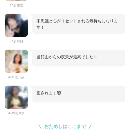
35歳 東京
不思議と心がリセットされる気持ちになりま
す！
40歳 静岡
函館山からの夜景が最高でした✨
31歳 大阪
癒されます🥰
45歳 東京
おためしはここまで