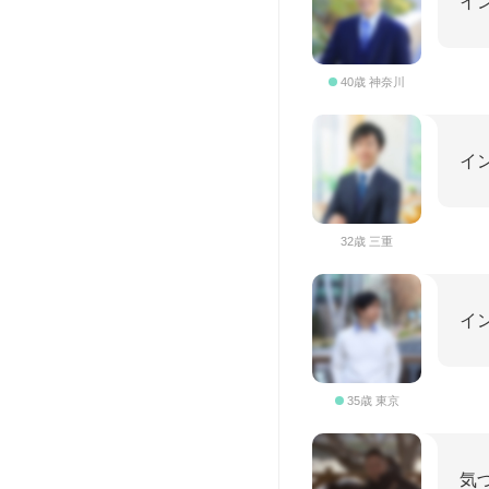
イ
40歳 神奈川
イ
32歳 三重
イ
35歳 東京
気