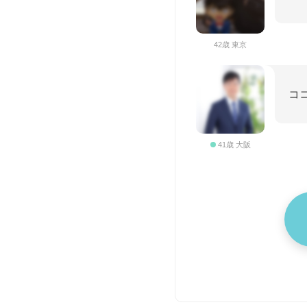
42歳 東京
コ
41歳 大阪