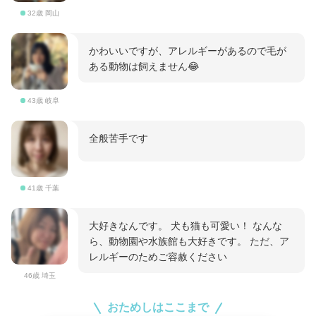
32歳 岡山
かわいいですが、アレルギーがあるので毛が
ある動物は飼えません😂
43歳 岐阜
全般苦手です
41歳 千葉
大好きなんです。 犬も猫も可愛い！ なんな
ら、動物園や水族館も大好きです。 ただ、ア
レルギーのためご容赦ください
46歳 埼玉
おためしはここまで