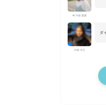
34歳 愛媛
ダ
28歳 埼玉