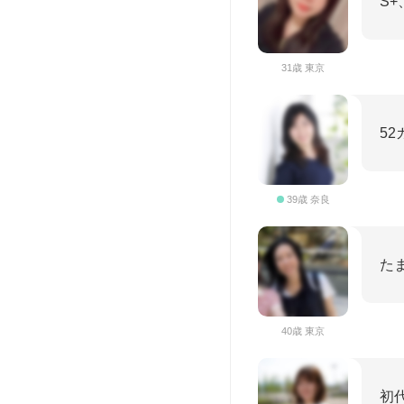
S
31歳 東京
5
39歳 奈良
た
40歳 東京
初