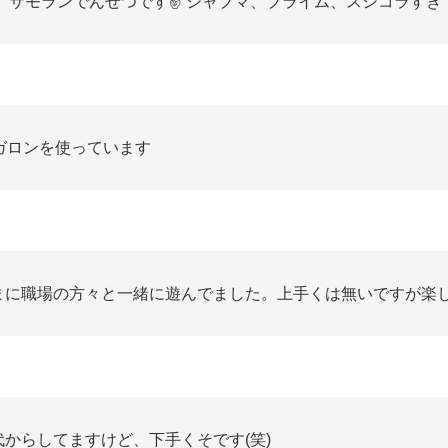
+、サモランでんせつです✌️ シャプマ、プライム、スシコラすき
2ガロンを使っています
まに職場の方々と一緒に遊んでました。上手くは無いですが楽し
代からしてますけど、下手くそです(笑)