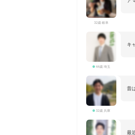
ア
32歳 岐阜
キ
44歳 埼玉
昔
32歳 兵庫
最