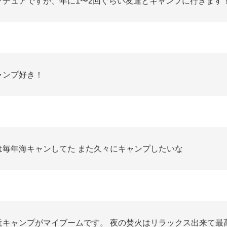
マチュアですが、年に1〜2回ぐらい友達とキャンプに行きます
ャンプ好き！
は毎年海キャンしてた また久々にキャンプしたいな
近キャンプがマイブームです。 夜の焚火はリラックス出来て最