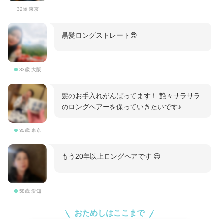
32歳 東京
黒髪ロングストレート😎
33歳 大阪
髪のお手入れがんばってます！ 艶々サラサラ
のロングヘアーを保っていきたいです♪
35歳 東京
もう20年以上ロングヘアです 😌
58歳 愛知
おためしはここまで