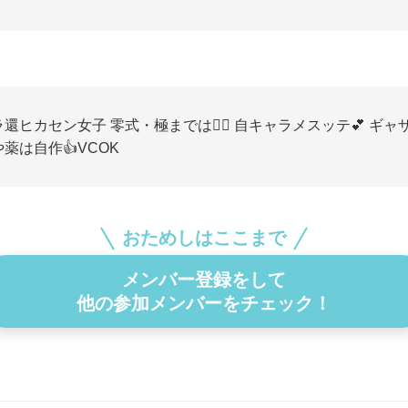
還ヒカセン女子 零式・極までは🙆‍♀️ 自キャラメスッテ💕 ギ
薬は自作👍VCOK
おためしはここまで
メンバー登録をして
他の参加メンバーをチェック！