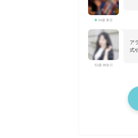
34歳 東京
アラ
式や
62歳 神奈川