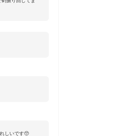
で剣振り回してま
れしいです🥺