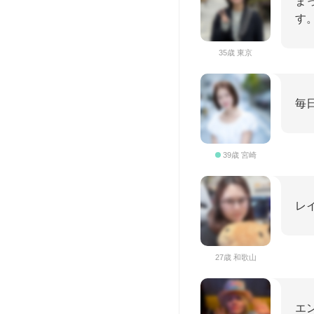
ま
す
35歳 東京
毎
39歳 宮崎
レ
27歳 和歌山
エ