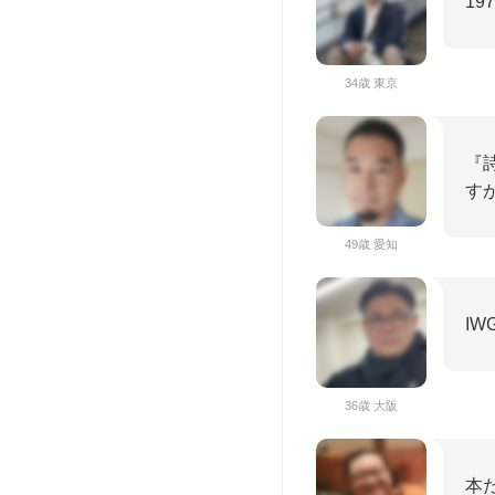
1
34歳 東京
『
す
49歳 愛知
IW
36歳 大阪
本