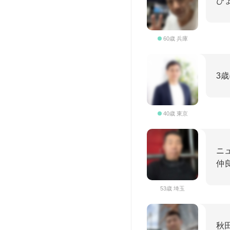
ひ
60歳 兵庫
3
40歳 東京
ニ
仲
53歳 埼玉
秋