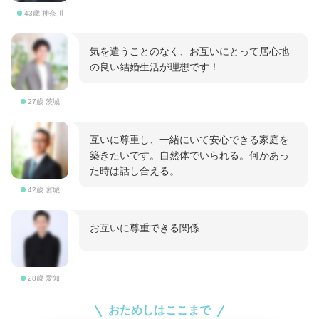
43歳 神奈川
気を遣うことのなく、お互いにとって居心地
の良い結婚生活が理想です！
27歳 茨城
互いに尊重し、一緒にいて安心できる家庭を
築きたいです。自然体でいられる。何かあっ
た時は話し合える。
42歳 宮城
お互いに尊重できる関係
28歳 愛知
おためしはここまで