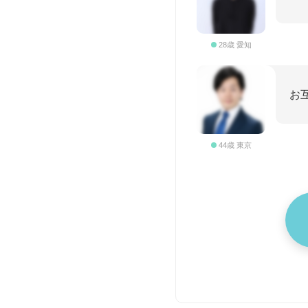
28歳 愛知
お
44歳 東京