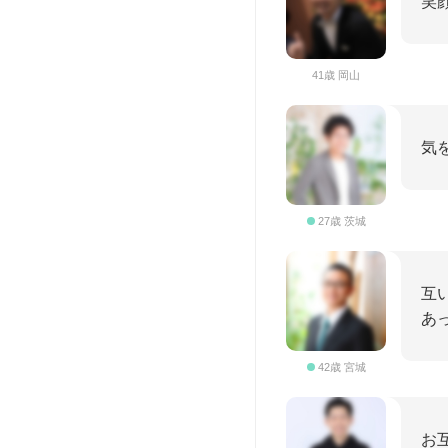
笑
41歳 岡山
気
27歳 茨城
互
あ
42歳 宮城
お