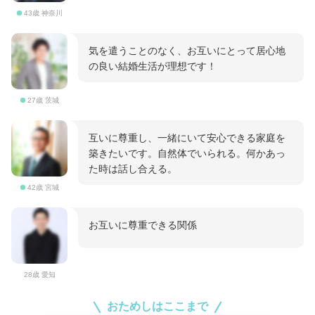
43歳 神奈川
気を遣うことのなく、お互いにとって居心地
の良い結婚生活が理想です！
27歳 茨城
互いに尊重し、一緒にいて安心できる家庭を
築きたいです。自然体でいられる。何かあっ
た時は話し合える。
42歳 宮城
お互いに尊重できる関係
28歳 愛知
おためしはここまで