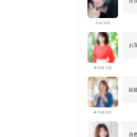
次
40歳 静岡
お
58歳 大阪
結
34歳 福井
自