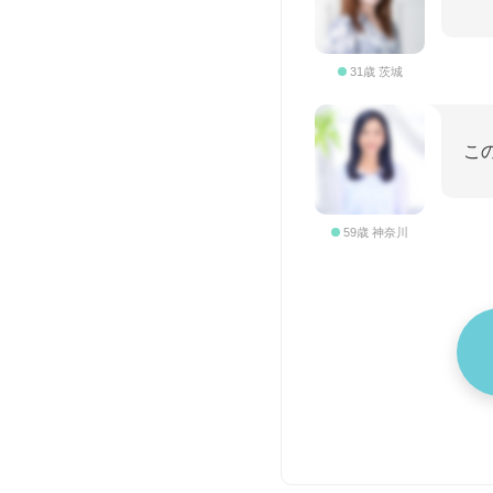
31歳 茨城
こ
59歳 神奈川