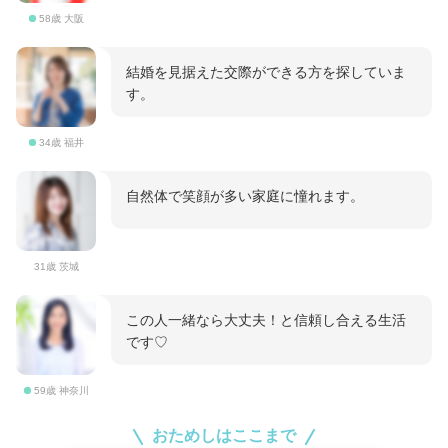
58歳 大阪
結婚を見据えた交際ができる方を探していま
す。
34歳 福井
自然体で笑顔が多い家庭に憧れます。
31歳 茨城
この人一緒なら大丈夫！と信頼し合える生活
です♡
59歳 神奈川
おためしはここまで