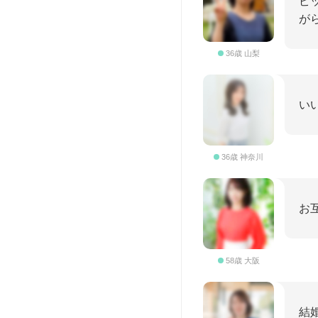
ピ
が
36歳 山梨
い
36歳 神奈川
お
58歳 大阪
結