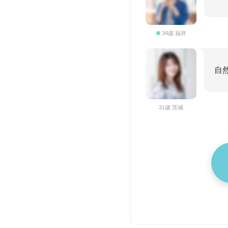
34歳 福井
自
31歳 茨城