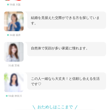
58歳 大阪
結婚を見据えた交際ができる方を探していま
す。
34歳 福井
自然体で笑顔が多い家庭に憧れます。
31歳 茨城
この人一緒なら大丈夫！と信頼し合える生活
です♡
59歳 神奈川
おためしはここまで