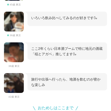
45歳 東京
いろいろ飲み比べしてみるのが好きです🍶
36歳 東京
ここ2年くらい日本酒ブームで特に地元の酒蔵
「稲とアガベ」推してます🍶
38歳 東京
旅行や出張へ行ったら、地酒を飲むのが密か
な楽しみ
42歳 東京
おためしはここまで