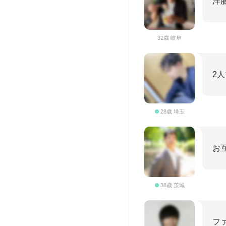
洋
32歳 岐阜
2
28歳 埼玉
お
38歳 茨城
フ