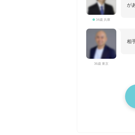
が
34歳 兵庫
相
36歳 東京