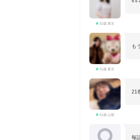
It's
32歳 東京
も
31歳 東京
2
41歳 山梨
毎