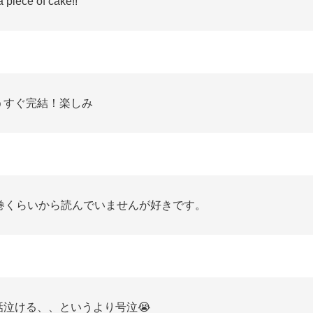
 a piece of cake!!
うすぐ完結！楽しみ
1巻くらいから読んでいませんが好きです。
話泣ける、、というより号泣😭