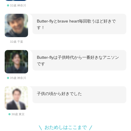
32歳 神奈川
Butter-flyとbrave heart毎回歌うほど好きで
す！
32歳 千葉
Butter-flyは子供時代から一番好きなアニソン
です
35歳 神奈川
子供の頃から好きでした
38歳 東京
おためしはここまで