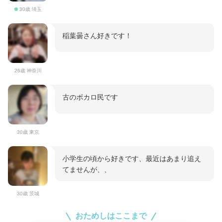
30歳 埼玉
稲葉曇さん好きです！
26歳 神奈川
古のボカロ民です
30歳 東京
小学生の頃から好きです、最近はあまり追え
てませんが、、
30歳 茨城
おためしはここまで