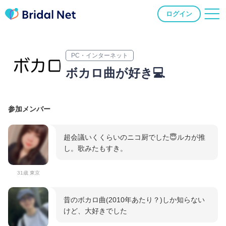
ログイン
PC・インターネット
ボカロ曲が好き💻
参加メンバー
超会議いくくらいのニコ厨でした😇ルカが推
し。歌みたもすき。
31歳 東京
昔のボカロ曲(2010年あたり？)しか知らない
けど、大好きでした