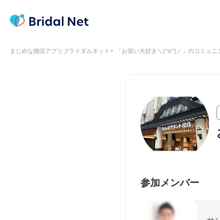
まじめな婚活アプリブライダルネット
「お笑い大好き＼(^o^)／」のコミュニ
参加メンバー