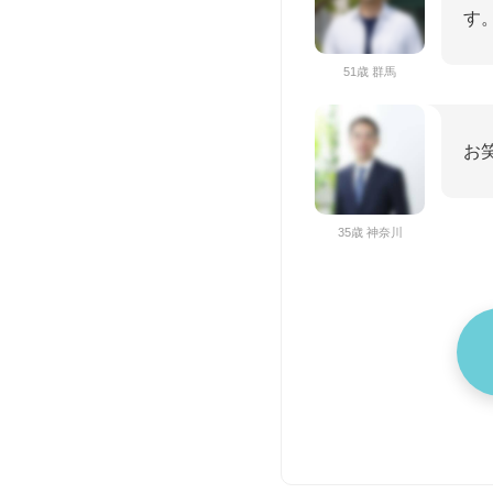
す
51歳 群馬
お
35歳 神奈川