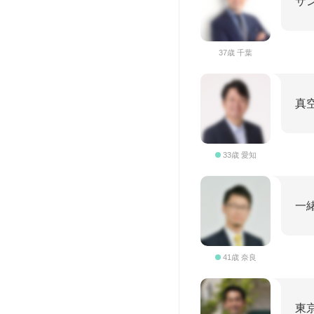
サ
37歳 千葉
真
33歳 愛知
一
41歳 奈良
東