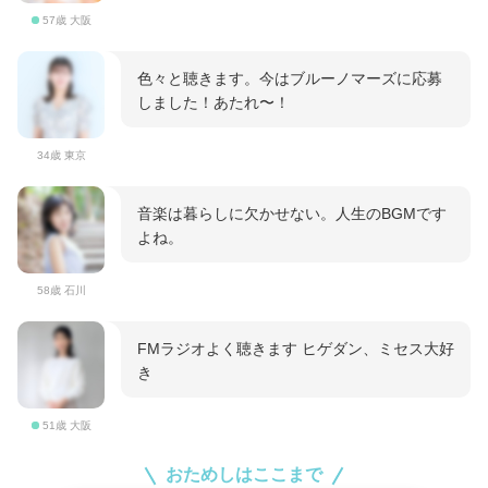
57歳 大阪
色々と聴きます。今はブルーノマーズに応募
しました！あたれ〜！
34歳 東京
音楽は暮らしに欠かせない。人生のBGMです
よね。
58歳 石川
FMラジオよく聴きます ヒゲダン、ミセス大好
き
51歳 大阪
おためしはここまで