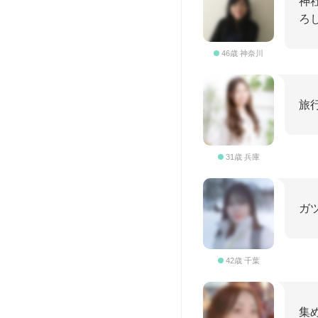
神
ろ
46歳 神奈川
旅
31歳 兵庫
ガ
42歳 千葉
集