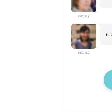
49歳 東京
も
36歳 東京