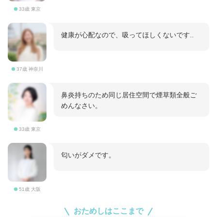
33歳 東京
健康が心配なので、吸ってほしくないです..
37歳 神奈川
鼻炎持ちのため同じ居住空間で煙草類全般ご
めんなさい。
33歳 東京
匂いがダメです。
51歳 大阪
おためしはここまで