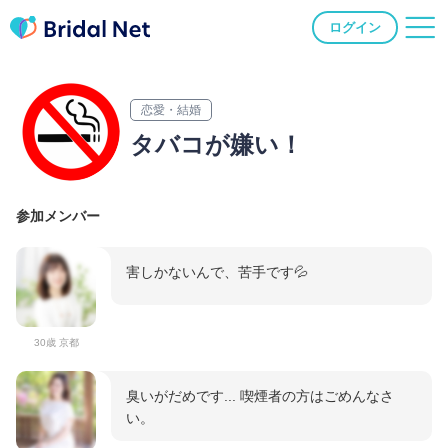
ログイン
恋愛・結婚
タバコが嫌い！
参加メンバー
害しかないんで、苦手です💦
30歳 京都
臭いがだめです... 喫煙者の方はごめんなさ
い。