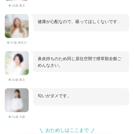
33歳 東京
健康が心配なので、吸ってほしくないです..
37歳 神奈川
鼻炎持ちのため同じ居住空間で煙草類全般ご
めんなさい。
33歳 東京
匂いがダメです。
51歳 大阪
おためしはここまで