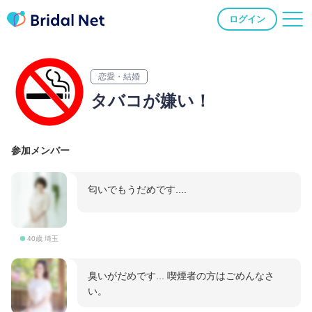
ログイン
恋愛・結婚
タバコが嫌い！
参加メンバー
匂いでもうだめです....
40歳 埼玉
臭いがだめです... 喫煙者の方はごめんなさ
い。