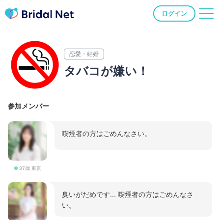
ログイン
恋愛・結婚
タバコが嫌い！
参加メンバー
喫煙者の方はごめんなさい。
37歳 東京
臭いがだめです... 喫煙者の方はごめんなさ
い。