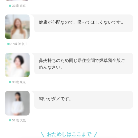
33歳 東京
健康が心配なので、吸ってほしくないです..
37歳 神奈川
鼻炎持ちのため同じ居住空間で煙草類全般ご
めんなさい。
33歳 東京
匂いがダメです。
51歳 大阪
おためしはここまで