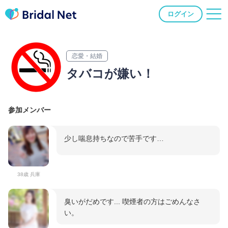
ログイン
恋愛・結婚
タバコが嫌い！
参加メンバー
少し喘息持ちなので苦手です…
38歳 兵庫
臭いがだめです... 喫煙者の方はごめんなさ
い。