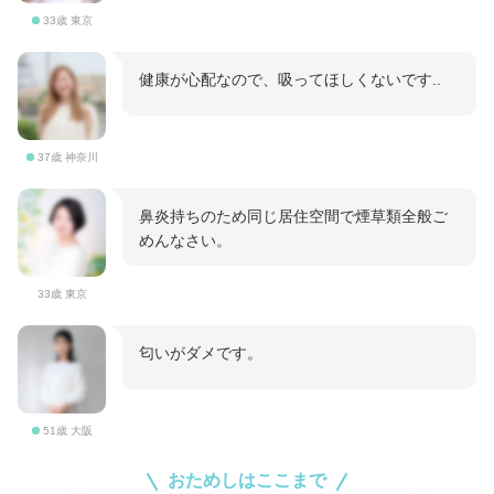
33歳 東京
健康が心配なので、吸ってほしくないです..
37歳 神奈川
鼻炎持ちのため同じ居住空間で煙草類全般ご
めんなさい。
33歳 東京
匂いがダメです。
51歳 大阪
おためしはここまで