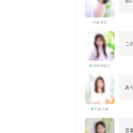
悪
43歳 東京
こ
46歳 神奈川
あ
57歳 大阪
言