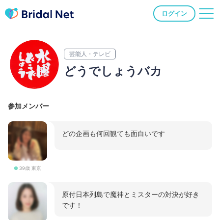
ログイン
芸能人・テレビ
どうでしょうバカ
参加メンバー
どの企画も何回観ても面白いです
39歳 東京
原付日本列島で魔神とミスターの対決が好き
です！