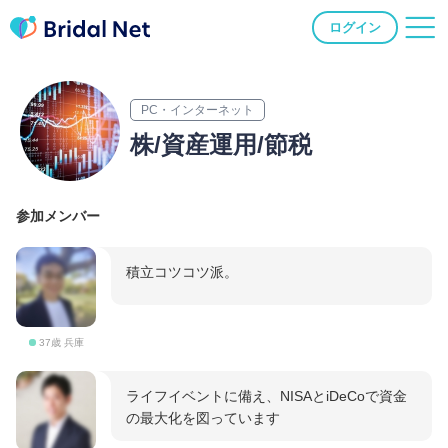
ログイン
PC・インターネット
株/資産運用/節税
参加メンバー
積立コツコツ派。
37歳 兵庫
ライフイベントに備え、NISAとiDeCoで資金
の最大化を図っています