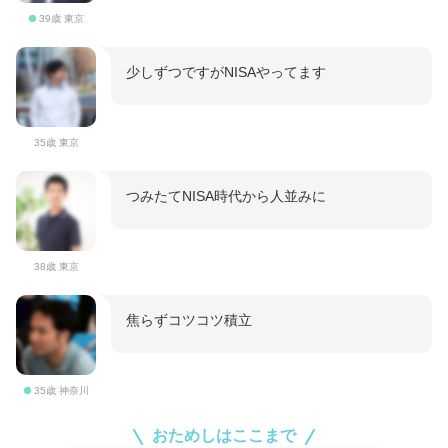
39歳 東京
少しずつですがNISAやってます
35歳 東京
つみたてNISA時代から人並みに
38歳 東京
焦らずコツコツ積立
35歳 神奈川
おためしはここまで