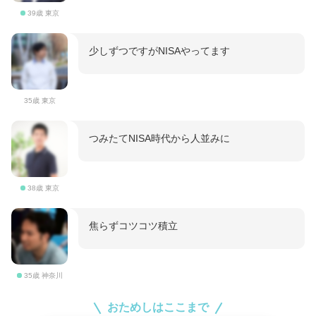
39歳 東京
少しずつですがNISAやってます
35歳 東京
つみたてNISA時代から人並みに
38歳 東京
焦らずコツコツ積立
35歳 神奈川
おためしはここまで