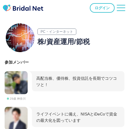
ログイン
PC・インターネット
株/資産運用/節税
参加メンバー
高配当株、優待株、投資信託を長期でコツコ
ツと！
29歳 神奈川
ライフイベントに備え、NISAとiDeCoで資金
の最大化を図っています