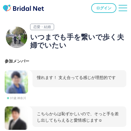
ログイン
恋愛・結婚
いつまでも手を繋いで歩く夫
婦でいたい
参加メンバー
憧れます！ 支え合ってる感じが理想的です
37歳 神奈川
こちらからは恥ずかしいので、そっと手を差
し出してもらえると愛情感じます☺️