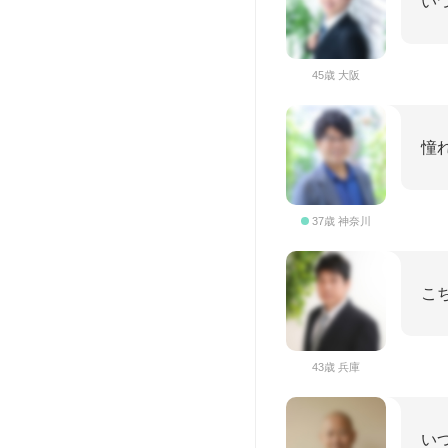
い
45歳 大阪
憧
37歳 神奈川
こ
43歳 兵庫
い