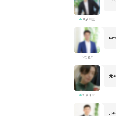
ギ
39歳 埼玉
中
35歳 愛知
元
33歳 東京
小