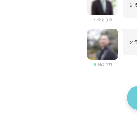
覚
42歳 神奈川
ク
34歳 京都