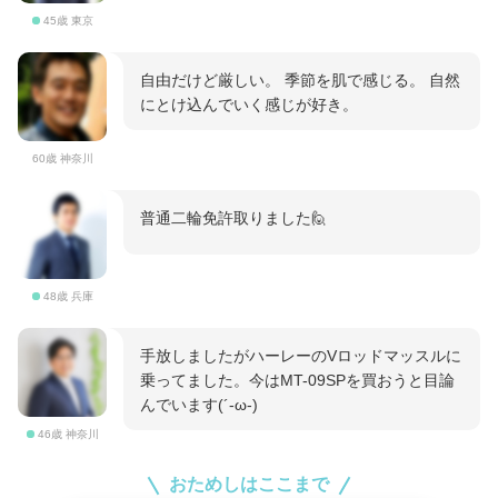
45歳 東京
自由だけど厳しい。 季節を肌で感じる。 自然
にとけ込んでいく感じが好き。
60歳 神奈川
普通二輪免許取りました🙋
48歳 兵庫
手放しましたがハーレーのVロッドマッスルに
乗ってました。今はMT-09SPを買おうと目論
んでいます(´-ω-)
46歳 神奈川
おためしはここまで