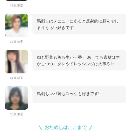
48歳 東京
馬刺しはメニューにあると反射的に頼んでし
まうくらい好きです
35歳 埼玉
肉も野菜も魚も生が一番！ あ、でも素材は生
かしつつ、タレやドレッシングは大事💪✨
44歳 埼玉
馬刺もレバ刺もユッケも好きです!
33歳 東京
おためしはここまで