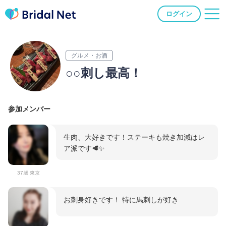
ログイン
グルメ・お酒
○○刺し最高！
参加メンバー
生肉、大好きです！ステーキも焼き加減はレ
ア派です🥩✨
37歳 東京
お刺身好きです！ 特に馬刺しが好き