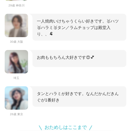
29歳 神奈川
一人焼肉いけちゃうくらい好きです。🥇ハツ
🥈ハラミ🥉タン／ラムチョップは殿堂入
り、、🐏
30歳 大阪
お肉ももちろん大好きです😍💕
埼玉
タンとハラミが好きです。なんだかんだきん
ぐが1番好き
26歳 東京
おためしはここまで