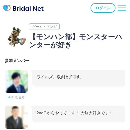
ログイン
ゲーム・マンガ
【モンハン部】モンスターハ
ンターが好き
参加メンバー
ワイルズ、双剣と片手剣
41歳 愛知
2ndGからやってます！ 大剣大好きです！！