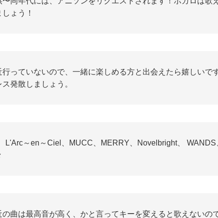
供〜同年代には、アニソンをリクエストされます！ボカロは歌
ましょう！
近行っていないので、一緒に楽しめる方と出会えたら嬉しいで
レス発散しましょう。
z、L'Arc～en～Ciel、MUCC、MERRY、Novelbright、 W
々
近の曲は最高音が高く、かと言ってキーを変えると歌えないので