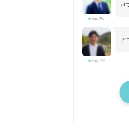
げ
33歳 愛知
ア
32歳 兵庫