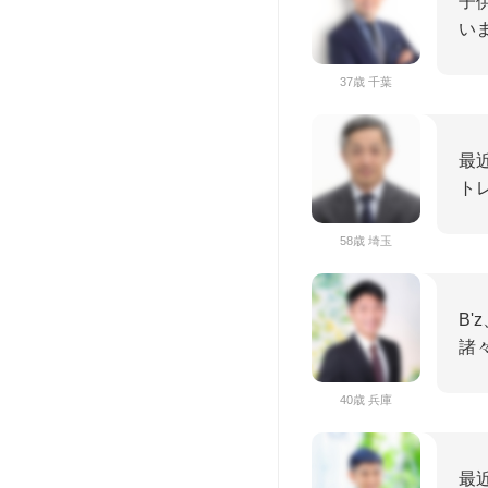
子
い
37歳 千葉
最
ト
58歳 埼玉
B'
諸
40歳 兵庫
最