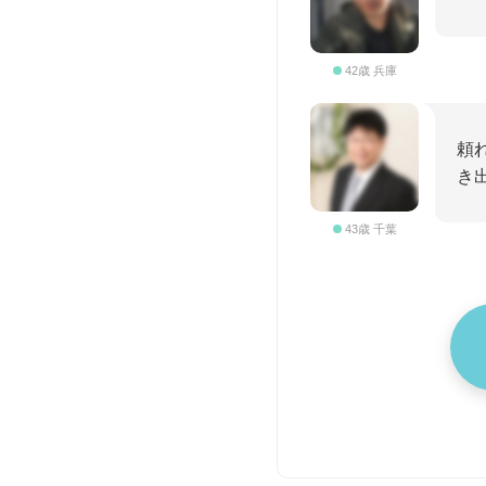
42歳 兵庫
頼
き
43歳 千葉