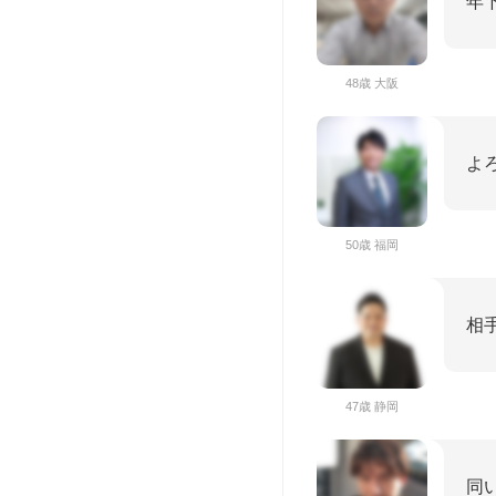
年
48歳 大阪
よ
50歳 福岡
相
47歳 静岡
同