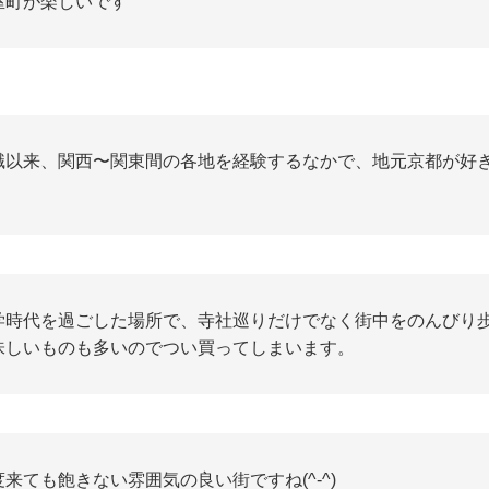
屋町が楽しいです
職以来、関西〜関東間の各地を経験するなかで、地元京都が好
。
学時代を過ごした場所で、寺社巡りだけでなく街中をのんびり
味しいものも多いのでつい買ってしまいます。
度来ても飽きない雰囲気の良い街ですね(^-^)