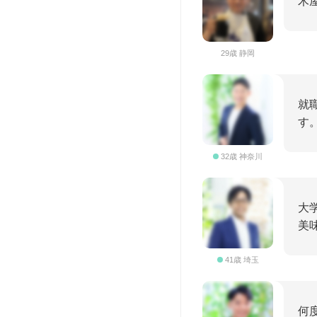
木
29歳 静岡
就
す
32歳 神奈川
大
美
41歳 埼玉
何