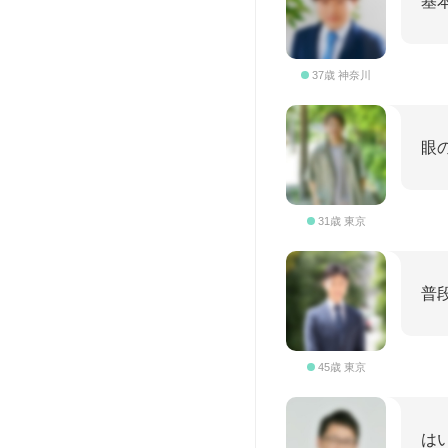
基
37歳 神奈川
眼
31歳 東京
普
45歳 東京
は