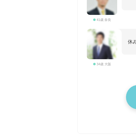
41歳 奈良
休
34歳 大阪