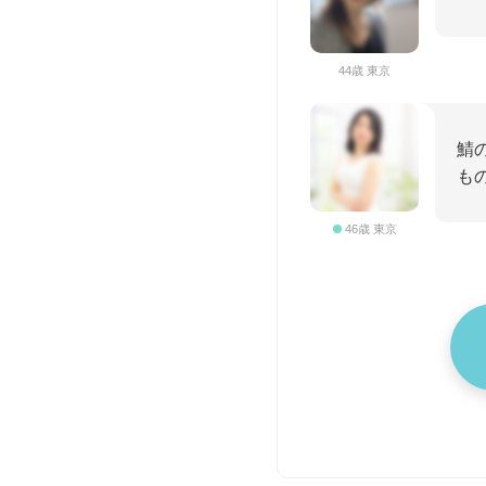
44歳 東京
鯖
も
46歳 東京