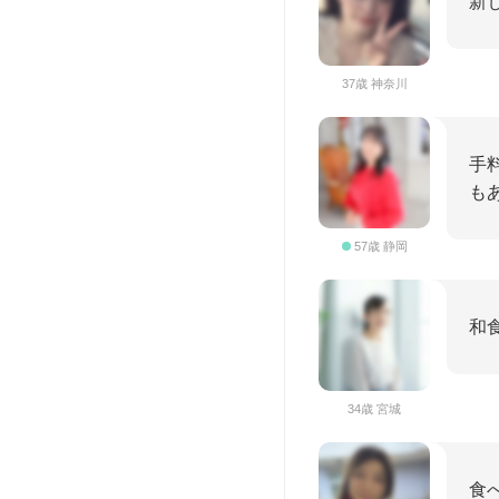
新
37歳 神奈川
手
もあ
57歳 静岡
和
34歳 宮城
食