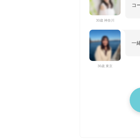
コ
30歳 神奈川
一
36歳 東京