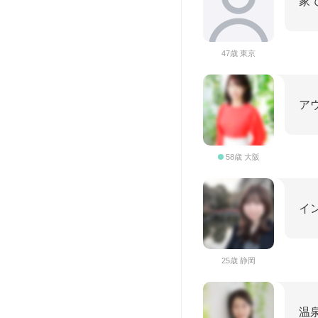
家
47歳 東京
ア
58歳 大阪
イ
25歳 静岡
温