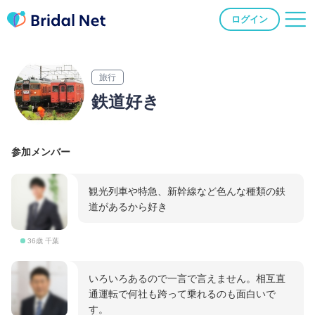
ログイン
旅行
鉄道好き
参加メンバー
観光列車や特急、新幹線など色んな種類の鉄
道があるから好き
36歳 千葉
いろいろあるので一言で言えません。相互直
通運転で何社も跨って乗れるのも面白いで
す。