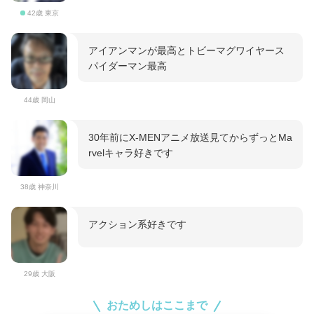
42歳 東京
アイアンマンが最高とトビーマグワイヤース
パイダーマン最高
44歳 岡山
30年前にX-MENアニメ放送見てからずっとMa
rvelキャラ好きです
38歳 神奈川
アクション系好きです
29歳 大阪
おためしはここまで