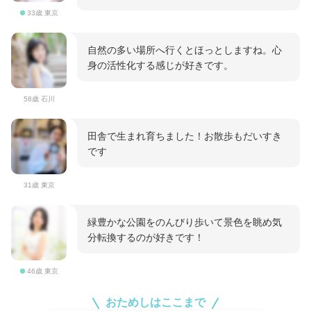
33歳 東京
自然の多い場所へ行くとほっとしますね。心
身の活性化する感じが好きです。
58歳 石川
田舎で生まれ育ちました！お散歩もだいすき
です
31歳 東京
緑豊かな公園をのんびり歩いて景色を眺め気
分転換するのが好きです！
46歳 東京
おためしはここまで